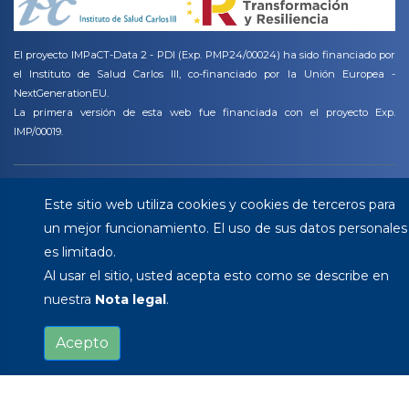
El proyecto IMPaCT-Data 2 - PDI (Exp. PMP24/00024) ha sido financiado por
el Instituto de Salud Carlos III, co-financiado por la Unión Europea -
NextGenerationEU.
La primera versión de esta web fue financiada con el proyecto Exp.
IMP/00019.
Copyright ©
2026 All rights reserved | This template is made with
by
Este sitio web utiliza cookies y cookies de terceros para
Colorlib
. Some icons has been created by
Freepik - Flaticon
un mejor funcionamiento. El uso de sus datos personales
es limitado.
Al usar el sitio, usted acepta esto como se describe en
nuestra
Nota legal
.
Acepto