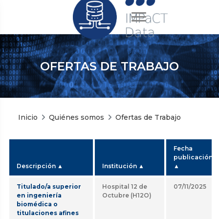
OFERTAS DE TRABAJO
Inicio
Quiénes somos
Ofertas de Trabajo
Fecha
publicación
Descripción
▲
Institución
▲
▲
Titulado/a superior
Hospital 12 de
07/11/2025
en ingeniería
Octubre (H12O)
biomédica o
titulaciones afines